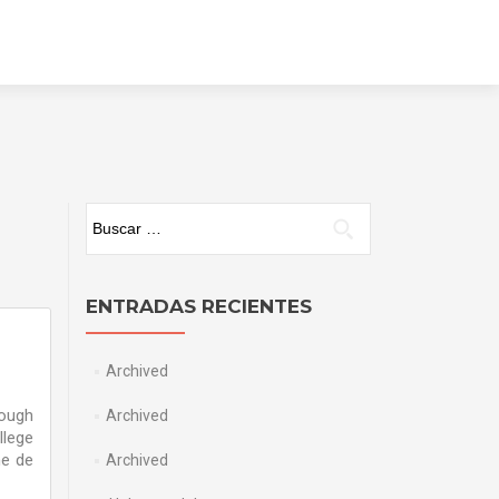
Ir
a
la
página
Buscar:
ENTRADAS RECIENTES
Archived
lough
Archived
llege
ne de
Archived