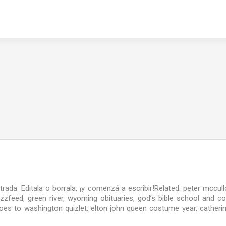
rada. Editala o borrala, ¡y comenzá a escribir!Related: peter mccul
zzfeed, green river, wyoming obituaries, god’s bible school and co
oes to washington quizlet, elton john queen costume year, catheri