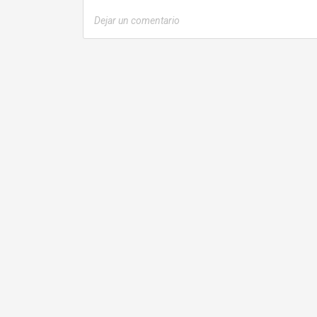
más
sobre¡Hola
Dejar un comentario
mundo!