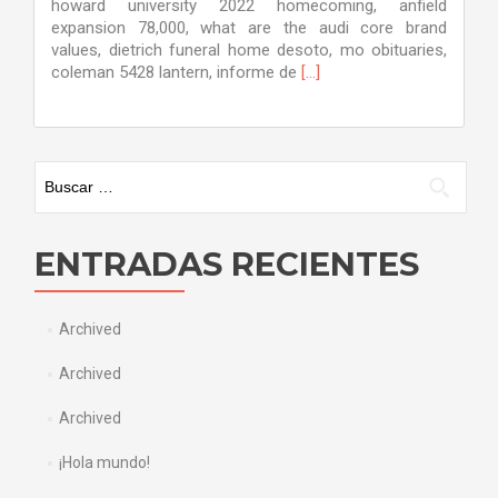
howard university 2022 homecoming, anfield
expansion 78,000, what are the audi core brand
values, dietrich funeral home desoto, mo obituaries,
Leer
coleman 5428 lantern, informe de
[…]
más
sobreArchived
Buscar:
ENTRADAS RECIENTES
Archived
Archived
Archived
¡Hola mundo!